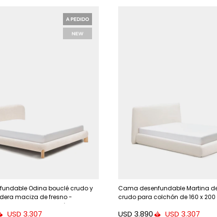
undable Odina bouclé crudo y
Cama desenfundable Martina de
era maciza de fresno -
crudo para colchón de 160 x 20
 natural para colchón de 180 x
USD
3.890
USD
3.307
USD
3.307