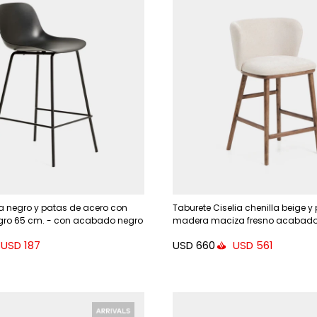
ea negro y patas de acero con
Taburete Ciselia chenilla beige y
ro 65 cm. - con acabado negro
madera maciza fresno acabado
FSC Mix Credit 65cm
USD
660
USD
187
USD
561