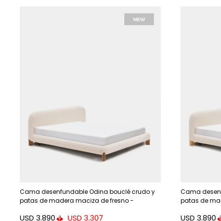
Cama desenfundable Odina bouclé crudo y
Cama desenf
patas de madera maciza de fresno -
patas de mad
acabado tono nogal para colchón de 180 x
acabado tono
USD
3.890
USD
3.890
USD
3.307
200 cm
200 cm.