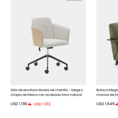
Silla de escritorio Madai de chenilla - beige y
Butaca Megha
chapa de fresno con acabado tono natural
maciza de f
USD
1.190
USD
1.645
USD
1.012