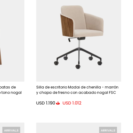
 patas de
Silla de escritorio Madai de chenilla - marrón
 tono nogal
y chapa de fresno con acabado nogal FSC
Mix Credit
USD
1.190
USD
1.012