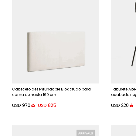
Cabecero desenfundable Blok crudo para
Taburete Alt
cama de hasta 160 cm
acabado neg
65 cm.
USD
970
USD
220
USD
825