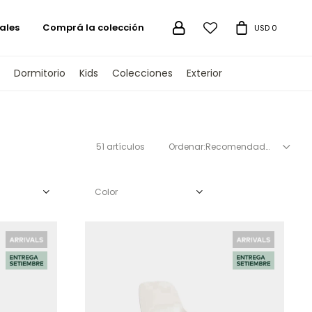
ales
Comprá la colección

USD
0
Dormitorio
Kids
Colecciones
Exterior
51 artículos
Recomendados
Color