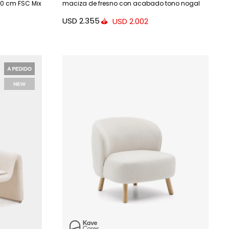
0 cm FSC Mix
maciza de fresno con acabado tono nogal
FSC 100%
USD
2.355
USD
2.002