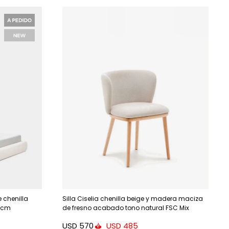
 chenilla
Silla Ciselia chenilla beige y madera maciza
0 cm
de fresno acabado tono natural FSC Mix
Credit
USD
570
USD
485