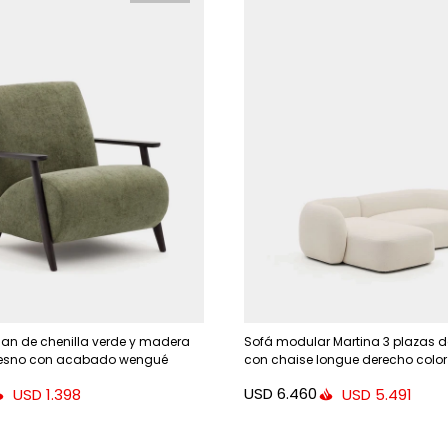
n de chenilla verde y madera
Sofá modular Martina 3 plazas d
resno con acabado wengué
con chaise longue derecho color
cm
USD
6.460
USD
1.398
USD
5.491