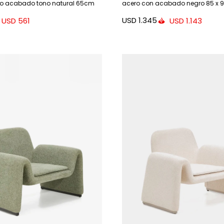
no acabado tono natural 65cm
acero con acabado negro 85 x 9
Credit
USD
1.345
USD
561
USD
1.143