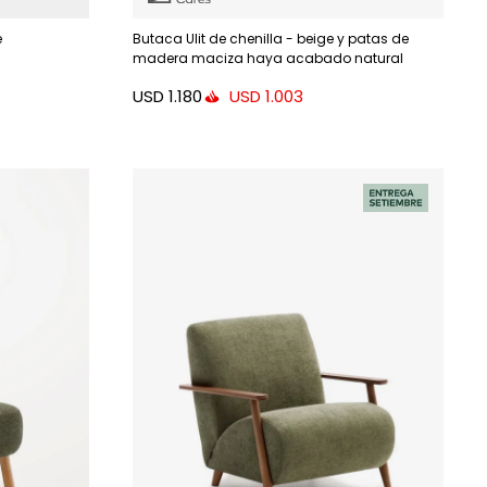
e
Butaca Ulit de chenilla - beige y patas de
madera maciza haya acabado natural
USD
1.180
USD
1.003