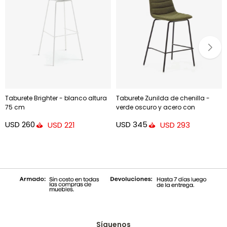
Taburete Brighter - blanco altura
Taburete Zunilda de chenilla -
75 cm
verde oscuro y acero con
acabado negro mate altura 65
USD
260
USD
345
USD
221
USD
293
cm
Síguenos