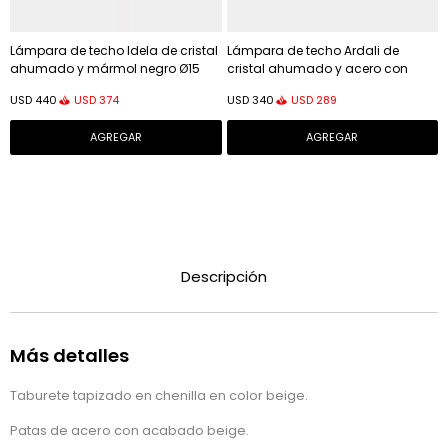
Lámpara de techo Idela de cristal
Lámpara de techo Ardali de
ahumado y mármol negro Ø15
cristal ahumado y acero con
cm
acabado cepillado - Ø25 cm
USD
374
USD
289
USD
440
USD
340
Descripción
Más detalles
Taburete tapizado en chenilla en color beige.
Patas de acero con acabado beige.