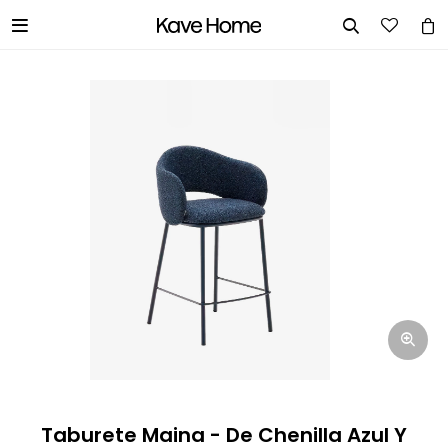


INGRESA TUS DATOS Y TE
INFORMAREMOS CUANDO TENGAMOS
STOCK DISPONIBLE.
Nombre
Correo electrónico
Teléfono
Taburete Maina - De Chenilla Azul Y