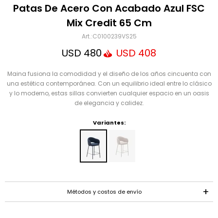
Mensaje
Patas De Acero Con Acabado Azul FSC
Mix Credit 65 Cm
C0100239VS25
USD
480
USD
408
Maina fusiona la comodidad y el diseño de los años cincuenta con
una estética contemporánea. Con un equilibrio ideal entre lo clásico
y lo moderno, estas sillas convierten cualquier espacio en un oasis
de elegancia y calidez.
ENVIAR
Variantes:
Métodos y costos de envío