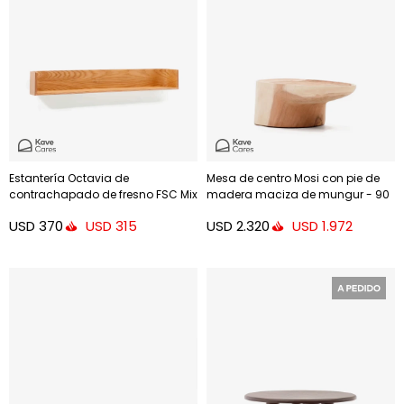
Estantería Octavia de
Mesa de centro Mosi con pie de
contrachapado de fresno FSC Mix
madera maciza de mungur - 90
Credit - 120 x 20 cm
x 50 cm
USD
370
USD
2.320
USD
315
USD
1.972