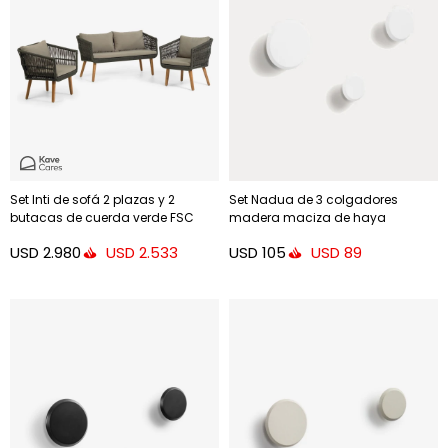
Set Inti de sofá 2 plazas y 2
Set Nadua de 3 colgadores
butacas de cuerda verde FSC
madera maciza de haya
100%
acabado - blanco
USD
2.980
USD
105
USD
2.533
USD
89