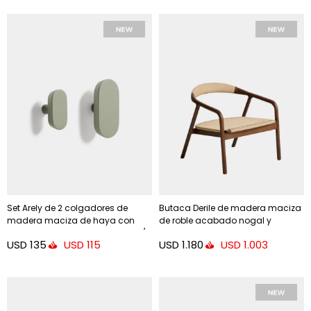
Set Arely de 2 colgadores de
Butaca Derile de madera maciza
madera maciza de haya con
de roble acabado nogal y
acabado lacado verde 6,5 cm /
cuerda de papel beige
USD
135
USD
1.180
USD
115
USD
1.003
10 cm