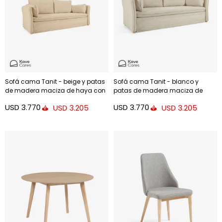
Sofá cama Tanit - beige y patas
Sofá cama Tanit - blanco y
de madera maciza de haya con
patas de madera maciza de
acabado natural 210 cm
haya con acabado natural 210
USD
3.770
USD
3.770
USD
3.205
USD
3.205
cm