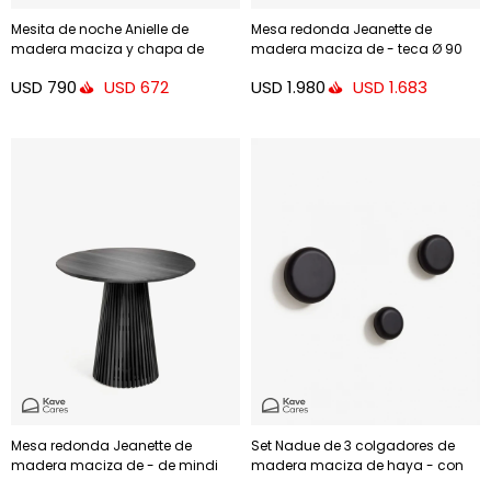
Mesita de noche Anielle de
Mesa redonda Jeanette de
madera maciza y chapa de
madera maciza de - teca Ø 90
fresno 50 x 58,4 cm
cm
USD
790
USD
1.980
USD
672
USD
1.683
Mesa redonda Jeanette de
Set Nadue de 3 colgadores de
madera maciza de - de mindi
madera maciza de haya - con
negro Ø 90 cm
acabado negro