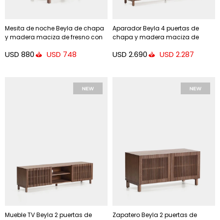
Mesita de noche Beyla de chapa
Aparador Beyla 4 puertas de
y madera maciza de fresno con
chapa y madera maciza de
acabado tono nogal 53 x 62,5
fresno con acabado tono nogal
USD
880
USD
2.690
USD
748
USD
2.287
cm
180 x 71,5 cm
Mueble TV Beyla 2 puertas de
Zapatero Beyla 2 puertas de