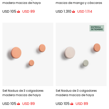
madera maciza de haya
maciza de mango y cáscaras
acabado - natural, azul y blanco
de coco para cama de 180 cm
USD
105
USD
1.310
USD
89
USD
1.114
Set Nadua de 3 colgadores
Set Nadua de 3 colgadores
madera maciza de haya
madera maciza de haya
acabado - salmón
acabado - multicolor
USD
105
USD
105
USD
89
USD
89