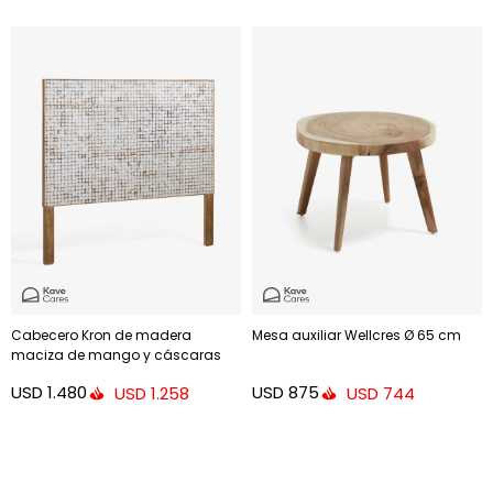
Cabecero Kron de madera
Mesa auxiliar Wellcres Ø 65 cm
maciza de mango y cáscaras
de coco para cama de 160 cm
USD
1.480
USD
875
USD
1.258
USD
744