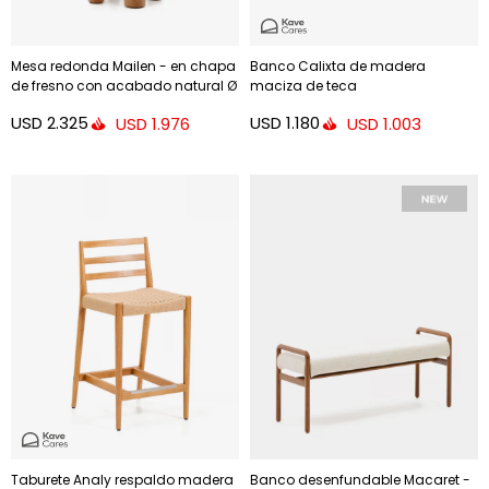
Mesa redonda Mailen - en chapa
Banco Calixta de madera
de fresno con acabado natural Ø
maciza de teca
120 cm
USD
2.325
USD
1.180
USD
1.976
USD
1.003
Taburete Analy respaldo madera
Banco desenfundable Macaret -