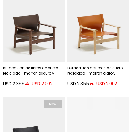
Butaca Jan de fibras de cuero
Butaca Jan de fibras de cuero
reciclado - marrón oscuro y
reciclado - marrón claro y
madera maciza de fresno con
madera maciza de fresno con
USD
2.355
USD
2.355
USD
2.002
USD
2.002
acabado tono nogal FSC 100%
acabado tono natural FSC 100%