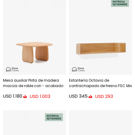
Mesa auxiliar Pirita de madera
Estantería Octavia de
maciza de roble con - acabado
contrachapado de fresno FSC Mix
natural 70,6 x 70 cm FSC 100%
Credit - 90 x 20 cm
USD
1.180
USD
345
USD
1.003
USD
293