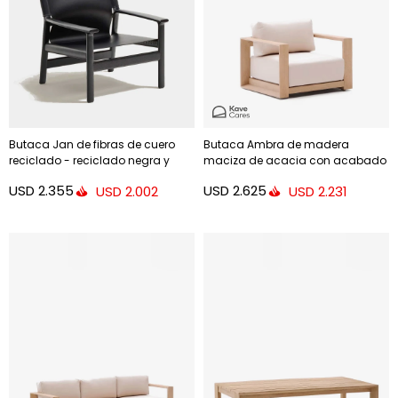
Butaca Jan de fibras de cuero
Butaca Ambra de madera
reciclado - reciclado negra y
maciza de acacia con acabado
madera maciza de fresno con
claro FSC 100%
USD
2.355
USD
2.625
USD
2.002
USD
2.231
acabado negro FSC 100%