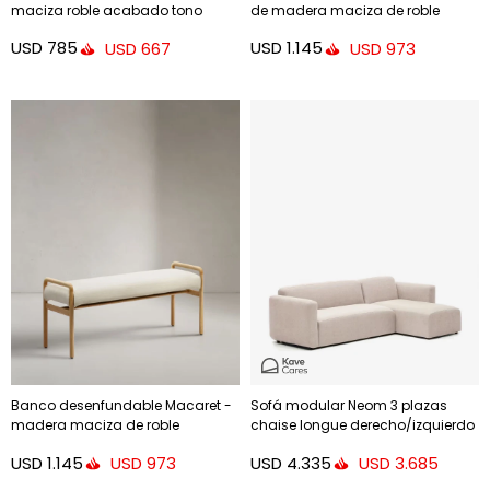
maciza roble acabado tono
de madera maciza de roble
natural y asiento cuerda 65cm
acabado nogal 120 cm FSC Mix
USD
785
USD
1.145
USD
667
USD
973
FSC 100%
Credit.
Banco desenfundable Macaret -
Sofá modular Neom 3 plazas
madera maciza de roble
chaise longue derecho/izquierdo
acabado natural 120cm FSC Mix
beige 263 cm
USD
1.145
USD
4.335
USD
973
USD
3.685
Credit