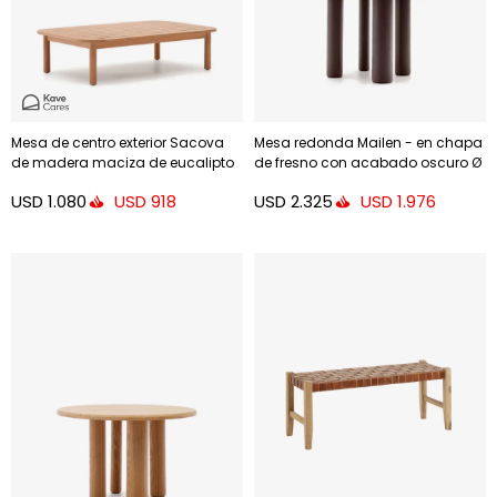
Mesa de centro exterior Sacova
Mesa redonda Mailen - en chapa
de madera maciza de eucalipto
de fresno con acabado oscuro Ø
140 x 89 cm FSC 100%
120 cm
USD
1.080
USD
2.325
USD
918
USD
1.976