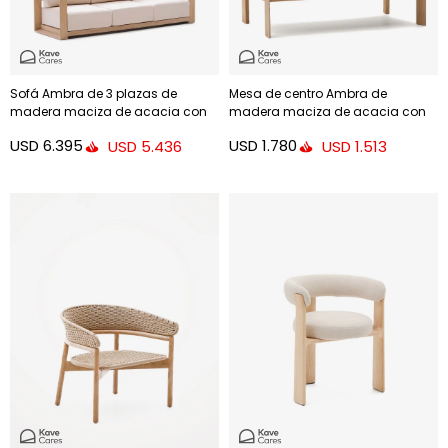
Sofá Ambra de 3 plazas de
Mesa de centro Ambra de
madera maciza de acacia con
madera maciza de acacia con
acabado claro 249 cm FSC 100%
acabado claro 82,5 x 140 cm FSC
USD
6.395
USD
1.780
USD
5.436
USD
1.513
100%