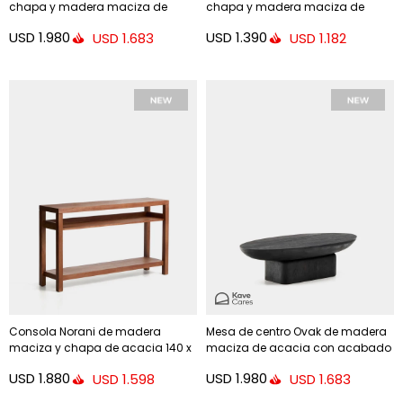
chapa y madera maciza de
chapa y madera maciza de
fresno con acabado tono nogal
fresno con acabado tono nogal
USD
1.980
USD
1.390
USD
1.683
USD
1.182
180 x 49,5 cm
98,5 cm
Consola Norani de madera
Mesa de centro Ovak de madera
maciza y chapa de acacia 140 x
maciza de acacia con acabado
80 cm
negro FSC 100% 140 x 70 cm
USD
1.880
USD
1.980
USD
1.598
USD
1.683