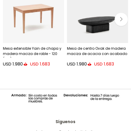
Mesa extensible Yain de chapa y
Mesa de centro Ovak de madera
madera maciza de roble - 120
maciza de acacia con acabado
(180) x 80 cm
negro FSC 100% 140 x 70 cm
USD
1.980
USD
1.980
USD
1.683
USD
1.683
Síguenos