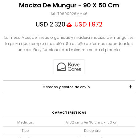
Mensaje
Maciza De Mungur - 90 X 50 Cm
T0600026MM46
USD
2.320
USD
1.972
La mesa Mosi, de líneas orgánicas y madera maciza de mungur, es
la pieza que completa tu salón. Su diseño de formas redondeadas
une diseño y funcionalidad mientras cuida el planeta.
ENVIAR
Métodos y costos de envío
CARACTERÍSTICAS
Medidas
Al 32 cm x An 90 cm x Pr 50 cm
Tipo
De centro