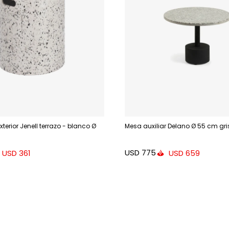
terior Jenell terrazo - blanco Ø
Mesa auxiliar Delano Ø 55 cm gri
USD
775
USD
361
USD
659