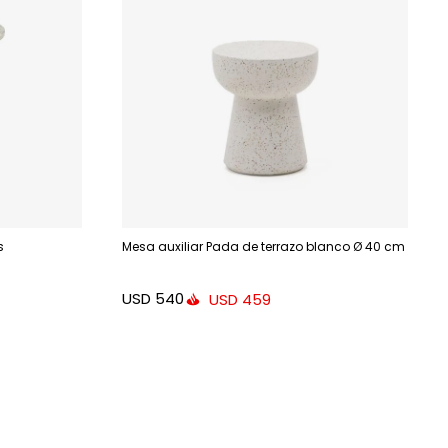
s
Mesa auxiliar Pada de terrazo blanco Ø 40 cm
USD
540
USD
459