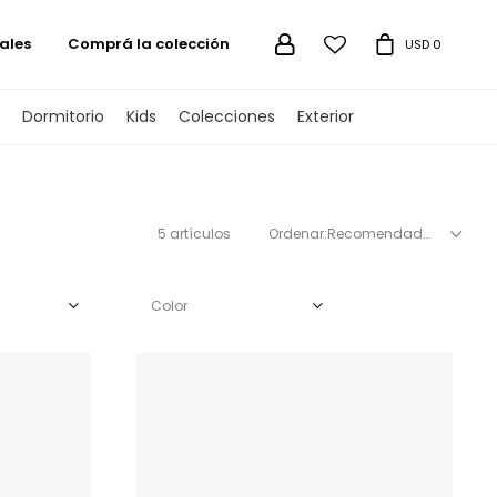
ales
Comprá la colección

USD
0
Dormitorio
Kids
Colecciones
Exterior
5 artículos
Recomendados
Color