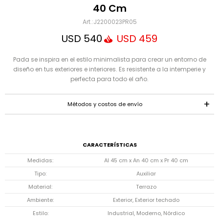
Mensaje
40 Cm
J2200023PR05
USD
540
USD
459
Pada se inspira en el estilo minimalista para crear un entorno de
diseño en tus exteriores e interiores. Es resistente a la intemperie y
perfecta para todo el año.
Métodos y costos de envío
ENVIAR
CARACTERÍSTICAS
Medidas
Al 45 cm x An 40 cm x Pr 40 cm
Tipo
Auxiliar
Material
Terrazo
Ambiente
Exterior, Exterior techado
Estilo
Industrial, Moderno, Nórdico