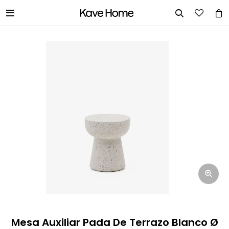


INGRESA TUS DATOS Y TE
INFORMAREMOS CUANDO TENGAMOS
STOCK DISPONIBLE.
Nombre
Correo electrónico
Teléfono
Mesa Auxiliar Pada De Terrazo Blanco Ø