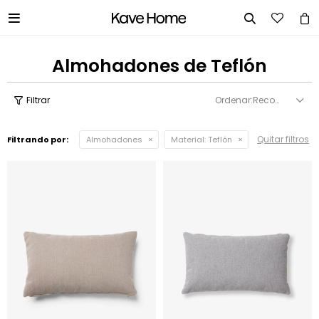


Almohadones de Teflón
Recomendados
Quitar filtros
Filtrando por:
Almohadones
Material:
Teflón