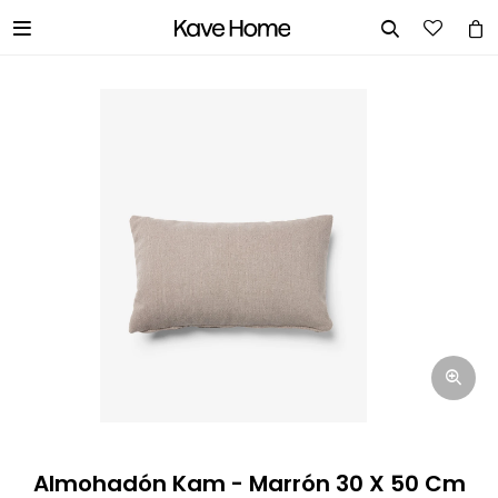


INGRESA TUS DATOS Y TE
INFORMAREMOS CUANDO TENGAMOS
STOCK DISPONIBLE.
Nombre
Correo electrónico
Teléfono
Almohadón Kam - Marrón 30 X 50 Cm