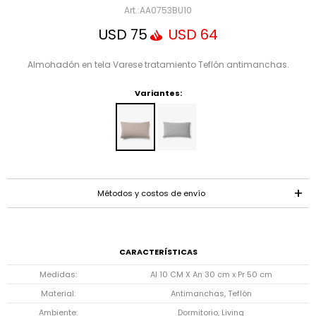
Mensaje
AA0753BU10
USD
75
USD
64
Almohadón en tela Varese tratamiento Teflón antimanchas.
Variantes:
ENVIAR
Métodos y costos de envío
CARACTERÍSTICAS
Medidas
Al 10 CM X An 30 cm x Pr 50 cm
Material
Antimanchas, Teflón
Ambiente
Dormitorio, Living