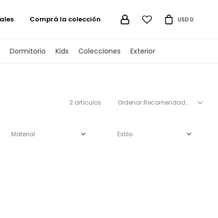
ales
Comprá la colección

USD
0
Dormitorio
Kids
Colecciones
Exterior
2 artículos
Recomendados
Material
Estilo