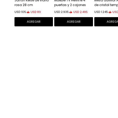
Jarrón Kelse de vidrio
Mueble TV Helvine 4
Mesa auxiliar 
rosa 28 cm
puertas y 2 cajones
de cristal tem
chapa de roble y cristal
azul 85 x 85 
USD
89
USD
2.495
US
USD
105
USD
2.935
USD
1.245
templado 200x54cm
FSC 100%