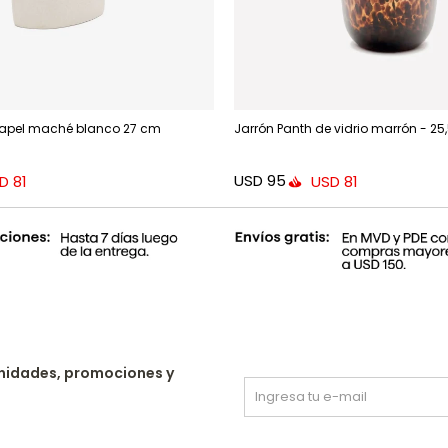
 papel maché blanco 27 cm
Jarrón Panth de vidrio marrón - 25
USD
95
D
81
USD
81
nidades, promociones y