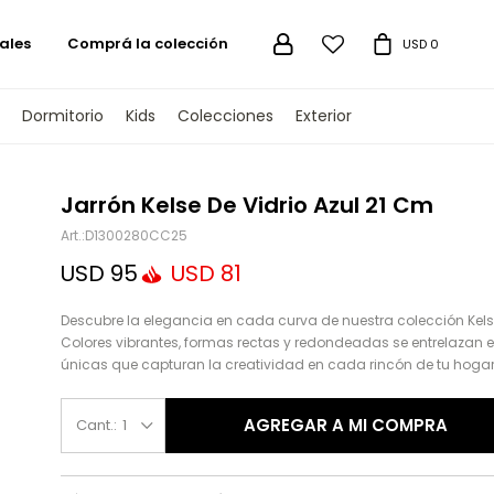
ales
Comprá la colección

USD
0
Dormitorio
Kids
Colecciones
Exterior
TENGAMOS
Jarrón Kelse De Vidrio Azul 21 Cm
D1300280CC25
USD
95
USD
81
Descubre la elegancia en cada curva de nuestra colección Kels
Colores vibrantes, formas rectas y redondeadas se entrelazan 
únicas que capturan la creatividad en cada rincón de tu hogar
AGREGAR A MI COMPRA
1