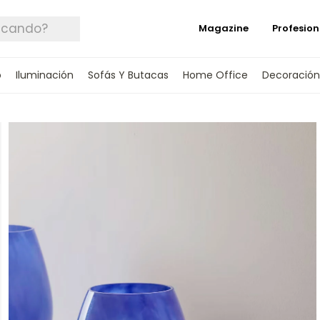
Magazine
Profesion
o
Iluminación
Sofás Y Butacas
Home Office
Decoración
 TUS DATOS Y TE INFORMAREMOS CUANDO 
SPONIBLE.
rónico