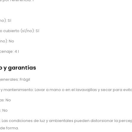
no): Sí
o cubierto (sí/no): Sí
/no): No
naje: 4 l
 y garantías
nerales: Frágil
 y mantenimiento: Lavar a mano o en el lavavajillas y secar para evi
as: No
: No
: Las condiciones de luz y ambientales pueden distorsionar la percep
 de forma.