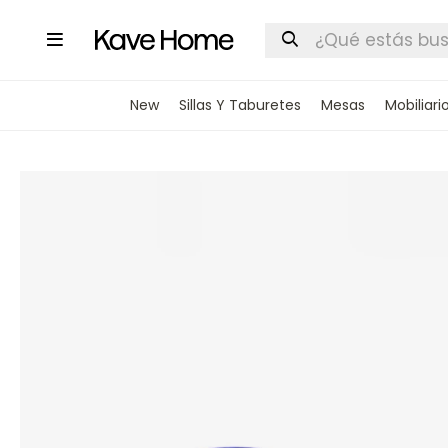

New
Sillas Y Taburetes
Mesas
Mobiliari
INGRESA
STOCK DI
Nombre
Correo elect
Teléfono