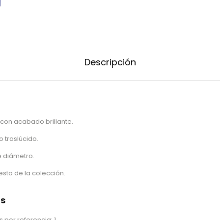
Descripción
l con acabado brillante.
 traslúcido.
e diámetro.
sto de la colección.
as
 por referencia: 1