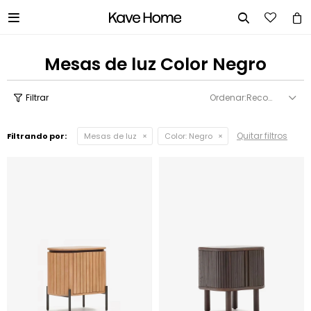


Mesas de luz Color Negro
Recomendados
Quitar filtros
Filtrando por:
Mesas de luz
Color:
Negro