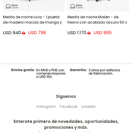
Mesita de noche Licia - 1 puerta
Mesita de noche Mailen - de
de madera maciza de mango y
fresno con acabado oscuro 50 x
metal pintado negro 55 x 55 cm
55 cm
USD
940
USD
1.170
USD
799
USD
995
Síguenos
Instagram
Facebook
Linkedin
Enterate primero de novedades, oportunidades,
promociones y más.