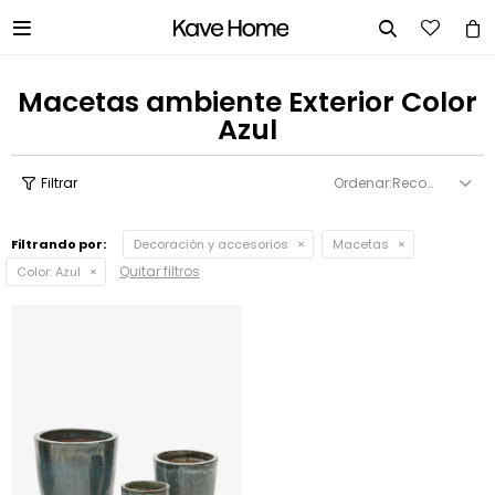


Macetas ambiente Exterior Color
Azul
Recomendados
Filtrando por:
Decoración y accesorios
Macetas
Quitar filtros
Color:
Azul