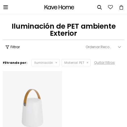


Iluminación de PET ambiente
Exterior
Recomendados
Quitar filtros
Filtrando por:
Iluminación
Material:
PET