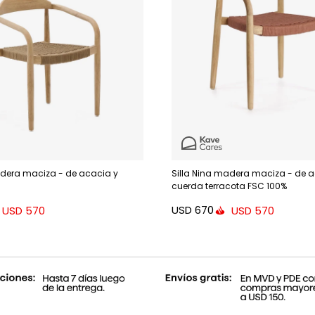
adera maciza - de acacia y
Silla Nina madera maciza - de a
cuerda terracota FSC 100%
USD
670
USD
570
USD
570