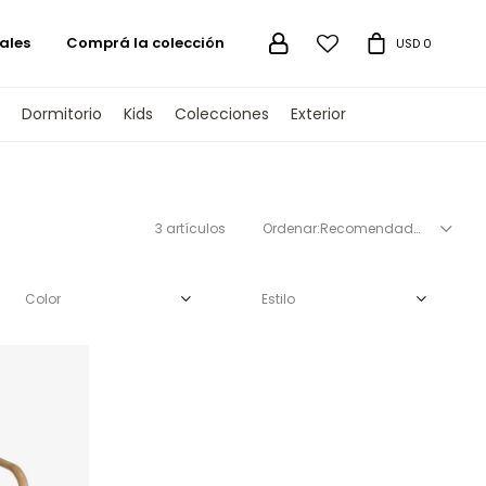
ales
Comprá la colección

USD
0
Dormitorio
Kids
Colecciones
Exterior
3 artículos
Recomendados
Color
Estilo