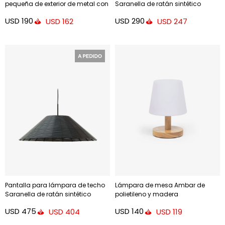
pequeña de exterior de metal con
Saranella de ratán sintético
acabado pintado verde
negro - Ø 50 cm
USD
190
USD
290
USD
162
USD
247
Pantalla para lámpara de techo
Lámpara de mesa Ambar de
Saranella de ratán sintético
polietileno y madera
negro - Ø 70 cm
USD
475
USD
140
USD
404
USD
119