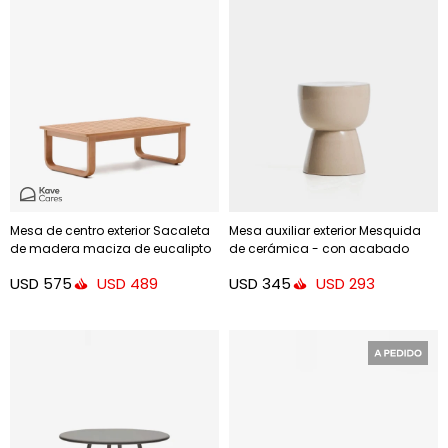
Mesa de centro exterior Sacaleta
Mesa auxiliar exterior Mesquida
de madera maciza de eucalipto
de cerámica - con acabado
100 x 60 cm FSC 100%
crudo glaseado Ø 36 cm
USD
575
USD
345
USD
489
USD
293