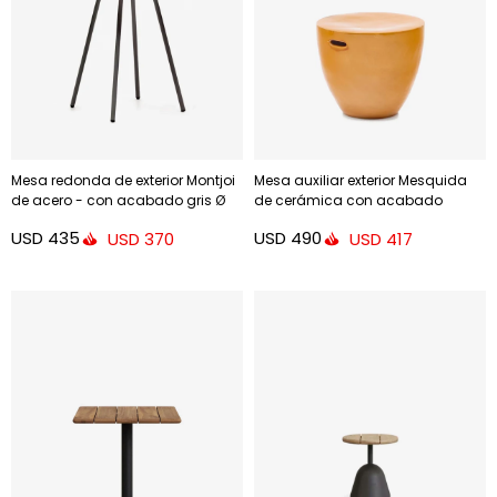
Mesa redonda de exterior Montjoi
Mesa auxiliar exterior Mesquida
de acero - con acabado gris Ø
de cerámica con acabado
70 cm
mostaza glaseado Ø 45 cm
USD
435
USD
490
USD
370
USD
417