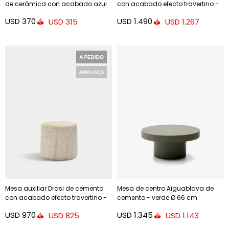
de cerámica con acabado azul
con acabado efecto travertino -
glaseado Ø 35 cm
Ø60 cm
USD
370
USD
1.490
USD
315
USD
1.267
Mesa auxiliar Drasi de cemento
Mesa de centro Aiguablava de
con acabado efecto travertino -
cemento - verde Ø 66 cm
Ø46 cm
USD
970
USD
1.345
USD
825
USD
1.143