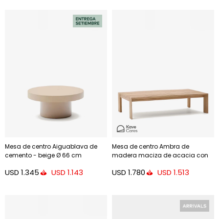
Mesa de centro Aiguablava de
Mesa de centro Ambra de
cemento - beige Ø 66 cm
madera maciza de acacia con
acabado claro 82,5 x 140 cm FSC
USD
1.345
USD
1.780
USD
1.143
USD
1.513
100%