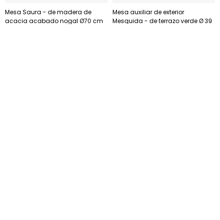
Mesa Saura - de madera de
Mesa auxiliar de exterior
acacia acabado nogal Ø70 cm
Mesquida - de terrazo verde Ø 39
cm
USD
975
USD
590
USD
829
USD
502
Mesa de centro redonda Addaia
Mesa Saura - redonda de exterior
de cemento blanco - Ø90 cm x
de terrazzo blanco Ø 70 cm
43cm