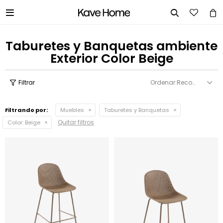


Taburetes y Banquetas ambiente
Exterior Color Beige
Recomendados
Filtrando por:
Muebles
Taburetes y Banquetas
Quitar filtros
Color:
Beige