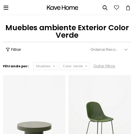


Muebles ambiente Exterior Color
Verde
Recomendados
Quitar filtros
Filtrando por:
Muebles
Color:
Verde