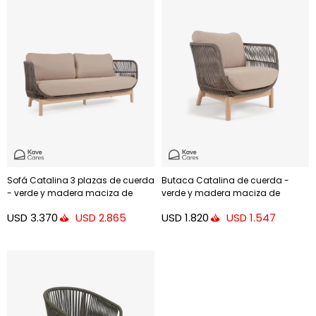
Sofá Catalina 3 plazas de cuerda
Butaca Catalina de cuerda -
- verde y madera maciza de
verde y madera maciza de
acacia 170 cm FSC 100%
acacia FSC 100%
USD
3.370
USD
1.820
USD
2.865
USD
1.547