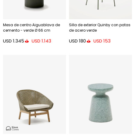
Mesa de centro Aiguablava de
Silla de exterior Quinby con patas
cemento - verde Ø 66 cm
de acero verde
USD
1.345
USD
180
USD
1.143
USD
153