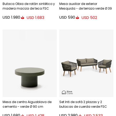
Butaca Olbia de ratán sintético y
Mesa auxiliar de exterior
madera maciza de teca FSC
Mesquida - de terrazo verde Ø 39
100%
cm
USD
1.980
USD
590
USD
1.683
USD
502
Mesa de centro Aiguablava de
Set Inti de sofá 2 plazas y 2
cemento - verde Ø 90 cm
butacas de cuerda verde FSC
100%
USD
1.680
USD
2.980
USD
1.428
USD
2.533