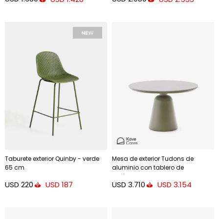
Taburete exterior Quinby - verde
Mesa de exterior Tudons de
65 cm
aluminio con tablero de
cerámica verde, Ø120 cm
USD
220
USD
3.710
USD
187
USD
3.154