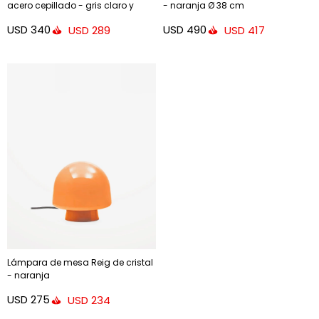
acero cepillado - gris claro y
- naranja Ø 38 cm
pantalla naranja
USD
340
USD
490
USD
289
USD
417
Lámpara de mesa Reig de cristal
- naranja
USD
275
USD
234