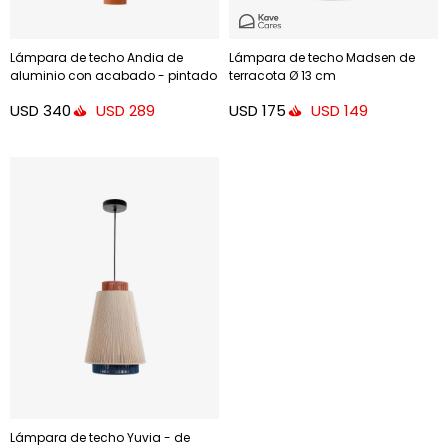
Lámpara de techo Andia de
Lámpara de techo Madsen de
aluminio con acabado - pintado
terracota Ø 13 cm
terracota
USD
340
USD
175
USD
289
USD
149
Lámpara de techo Yuvia - de