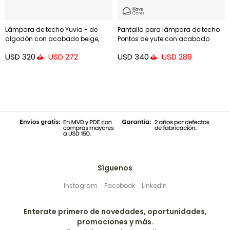
Lámpara de techo Yuvia - de
Pantalla para lámpara de techo
algodón con acabado beige,
Pontos de yute con acabado
azul y terracota
natural Ø 50 cm
USD
320
USD
340
USD
272
USD
289
Síguenos
Instagram
Facebook
Linkedin
Enterate primero de novedades, oportunidades,
promociones y más.