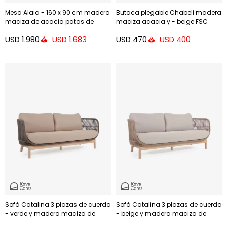
Mesa Alaia - 160 x 90 cm madera
Butaca plegable Chabeli madera
maciza de acacia patas de
maciza acacia y - beige FSC
acero acabado negro
100%
USD
1.980
USD
470
USD
1.683
USD
400
Sofá Catalina 3 plazas de cuerda
Sofá Catalina 3 plazas de cuerda
- verde y madera maciza de
- beige y madera maciza de
acacia 170 cm FSC 100%
acacia 170 cm FSC