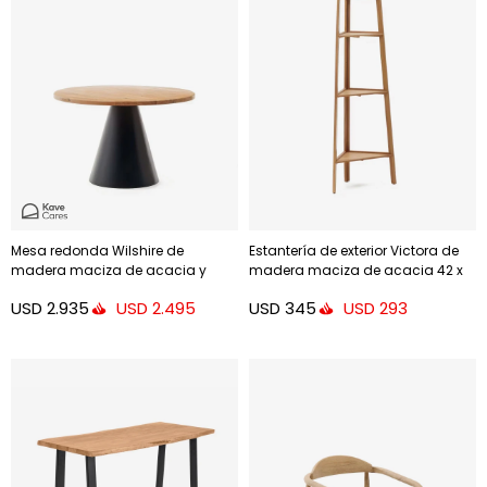
Mesa redonda Wilshire de
Estantería de exterior Victora de
madera maciza de acacia y
madera maciza de acacia 42 x
patas de acero acabado negro Ø
150 cm FSC 100%
USD
2.935
USD
345
USD
2.495
USD
293
120 cm