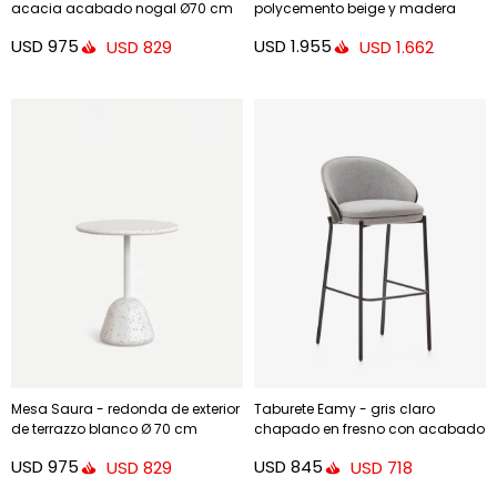
acacia acabado nogal Ø70 cm
polycemento beige y madera
maciza de acacia Ø 120 cm FSC
USD
975
USD
1.955
USD
829
USD
1.662
100%
Mesa Saura - redonda de exterior
Taburete Eamy - gris claro
de terrazzo blanco Ø 70 cm
chapado en fresno con acabado
negro y metal negro altura 77 cm
USD
975
USD
845
USD
829
USD
718