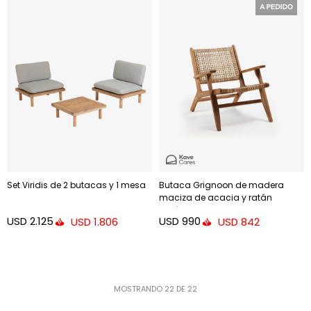
Set Viridis de 2 butacas y 1 mesa
Butaca Grignoon de madera
maciza de acacia y ratán
sintético trenzado
USD
2.125
USD
990
USD
1.806
USD
842
MOSTRANDO
22
DE
22