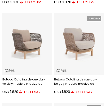
USD
3.370
USD
3.370
USD
2.865
USD
2.865
Butaca Catalina de cuerda -
Butaca Catalina de cuerda -
verde y madera maciza de
beige y madera maciza de
acacia FSC 100%
acacia FSC
USD
1.820
USD
1.820
USD
1.547
USD
1.547