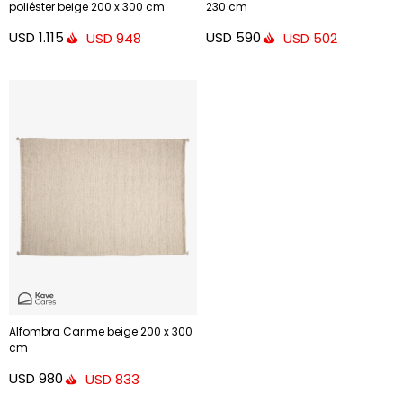
poliéster beige 200 x 300 cm
230 cm
USD
1.115
USD
590
USD
948
USD
502
Alfombra Carime beige 200 x 300
cm
USD
980
USD
833