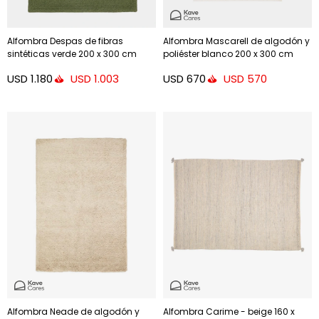
Alfombra Despas de fibras
Alfombra Mascarell de algodón y
sintéticas verde 200 x 300 cm
poliéster blanco 200 x 300 cm
USD
1.180
USD
670
USD
1.003
USD
570
Alfombra Neade de algodón y
Alfombra Carime - beige 160 x