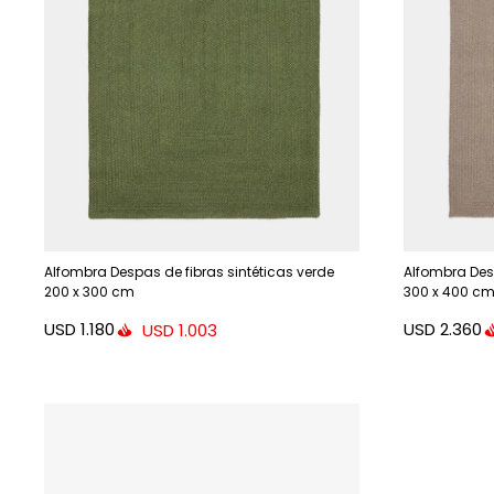
Alfombra Despas de fibras sintéticas verde
Alfombra Desp
200 x 300 cm
300 x 400 cm
USD
1.180
USD
2.360
USD
1.003