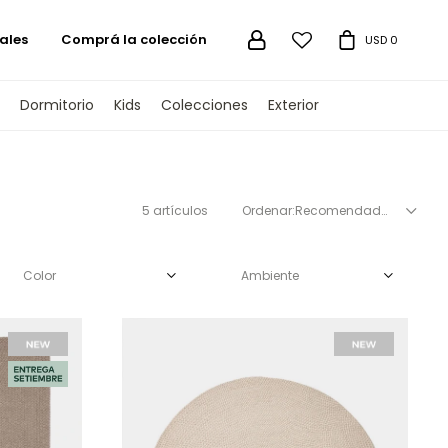
ales
Comprá la colección

USD
0
Dormitorio
Kids
Colecciones
Exterior
5 artículos
Recomendados
Color
Ambiente