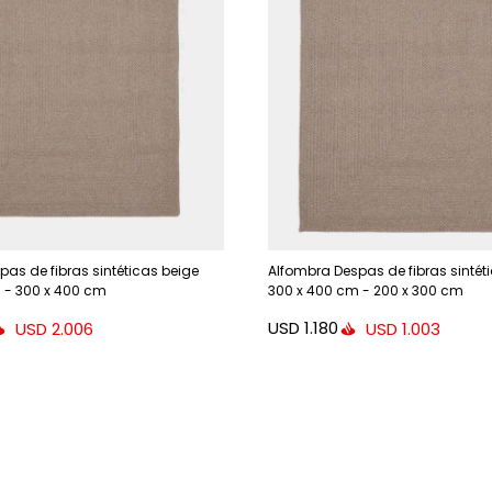
as de fibras sintéticas beige
Alfombra Despas de fibras sintét
 - 300 x 400 cm
300 x 400 cm - 200 x 300 cm
USD
1.180
USD
2.006
USD
1.003