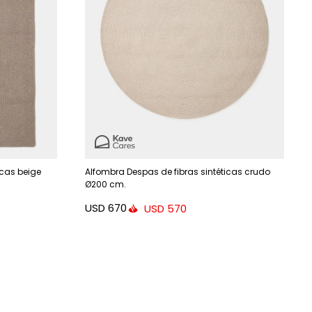
icas beige
Alfombra Despas de fibras sintéticas crudo
Ø200 cm.
USD
670
USD
570