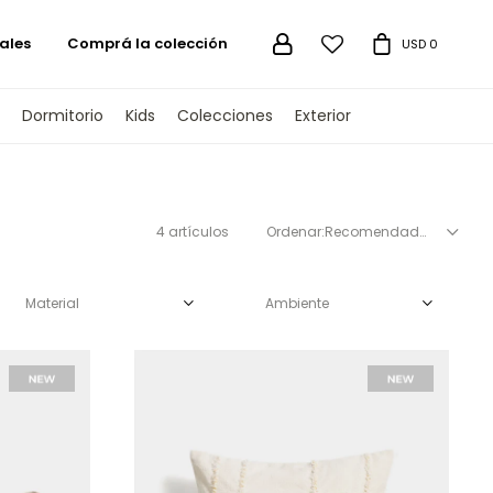
ales
Comprá la colección

USD
0
Dormitorio
Kids
Colecciones
Exterior
4 artículos
Recomendados
Material
Ambiente