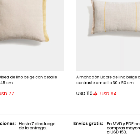
sea de lino beige con detalle
Almohadón Lidore de lino beige 
x 45 cm
contraste amarillo 30 x 50 cm
USD
110
USD
77
USD
94