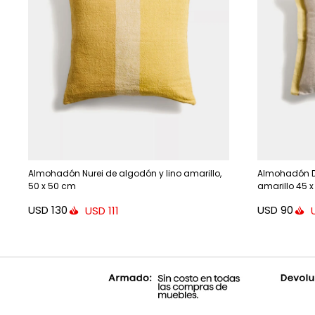
Almohadón Nurei de algodón y lino amarillo,
Almohadón Di
50 x 50 cm
amarillo 45 
USD
130
USD
90
USD
111