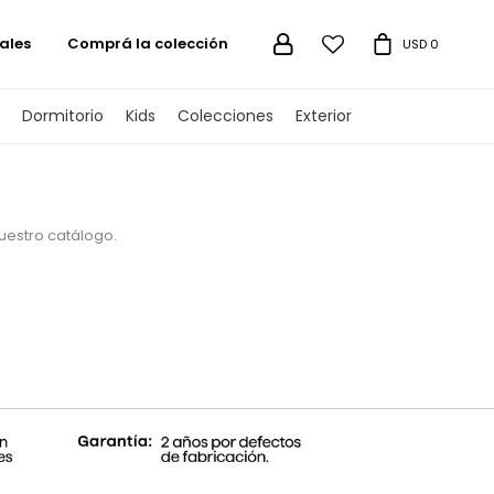
ales
Comprá la colección

USD
0
Dormitorio
Kids
Colecciones
Exterior
nuestro catálogo.