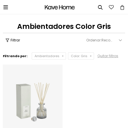


Ambientadores Color Gris
Recomendados
Quitar filtros
Filtrando por:
Ambientadores
Color:
Gris