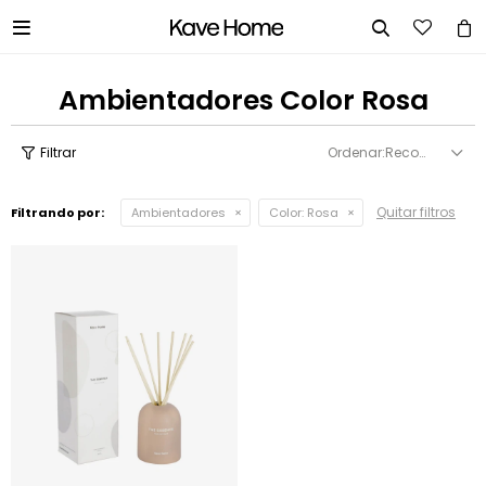


Ambientadores Color Rosa
Recomendados
Quitar filtros
Filtrando por:
Ambientadores
Color:
Rosa