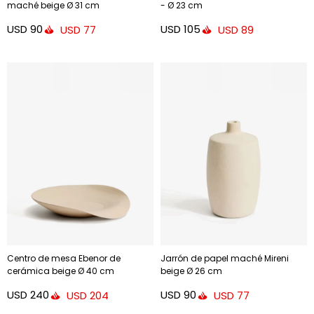
maché beige Ø 31 cm
- Ø 23 cm
USD
90
USD
105
USD
77
USD
89
Centro de mesa Ebenor de
Jarrón de papel maché Mireni
cerámica beige Ø 40 cm
beige Ø 26 cm
USD
240
USD
90
USD
204
USD
77