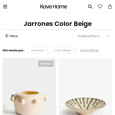


Jarrones Color Beige
Recomendados
Quitar filtros
Filtrando por:
Jarrones
Color:
Beige