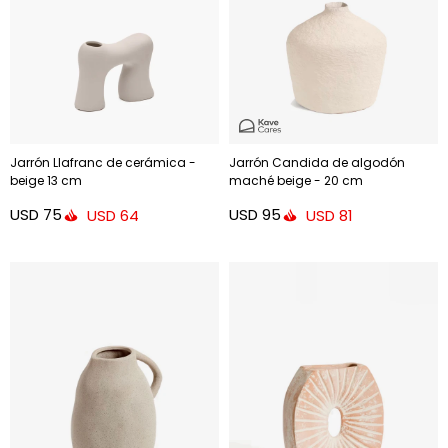
Jarrón Llafranc de cerámica -
Jarrón Candida de algodón
beige 13 cm
maché beige - 20 cm
USD
75
USD
95
USD
64
USD
81