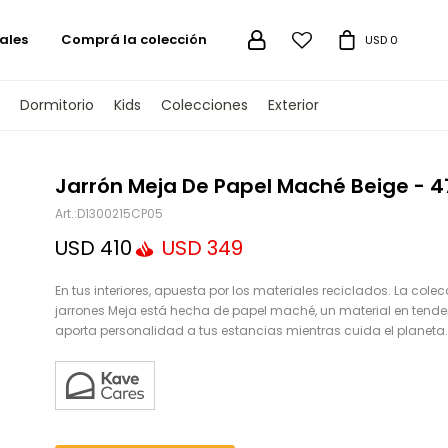
ales
Comprá la colección

USD
0
Dormitorio
Kids
Colecciones
Exterior
TENGAMOS
Jarrón Meja De Papel Maché Beige - 
D1300215CP05
USD
410
USD
349
En tus interiores, apuesta por los materiales reciclados. La cole
jarrones Meja está hecha de papel maché, un material en tend
aporta personalidad a tus estancias mientras cuida el planeta.