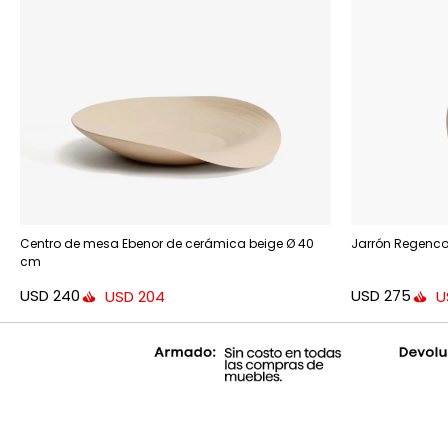
Centro de mesa Ebenor de cerámica beige Ø 40
Jarrón Regenco
cm
USD
240
USD
275
USD
204
U