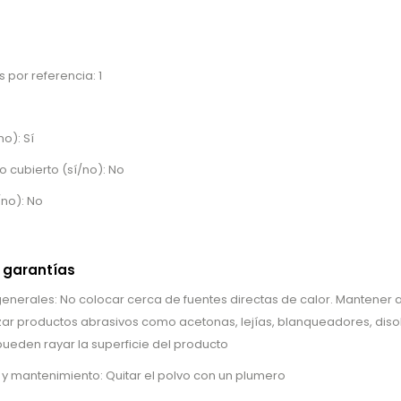
 por referencia: 1
no): Sí
o cubierto (sí/no): No
/no): No
 garantías
erales: No colocar cerca de fuentes directas de calor. Mantener al
lizar productos abrasivos como acetonas, lejías, blanqueadores, disol
ueden rayar la superficie del producto
 y mantenimiento: Quitar el polvo con un plumero