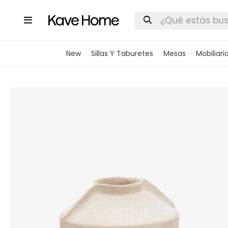

New
Sillas Y Taburetes
Mesas
Mobiliari
INGRESA
STOCK DI
Nombre
Correo elect
Teléfono