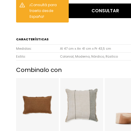
¡Consultá para
CONSULTAR
traerlo desde
España!
CARACTERÍSTICAS
Medidas
Al 47 cm x An 41 cm x Pr 43,5 cm
Estilo
Colonial, Moderno, Nórdico, Rústico
Combinalo con