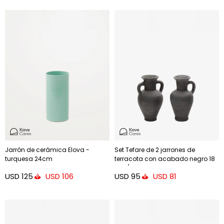
Jarrón de cerámica Elova -
Set Tefare de 2 jarrones de
turquesa 24cm
terracota con acabado negro 18
cm / 18 cm
USD
125
USD
95
USD
106
USD
81