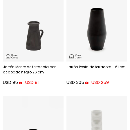
Jarrón Menre de terracota con
Jarrón Posia de terracota - 61 cm
acabado negro 26 cm
USD
95
USD
305
USD
81
USD
259