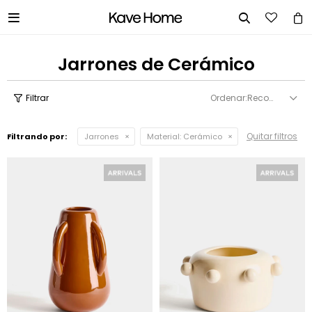


Jarrones de Cerámico
Recomendados
Quitar filtros
Filtrando por:
Jarrones
Material:
Cerámico