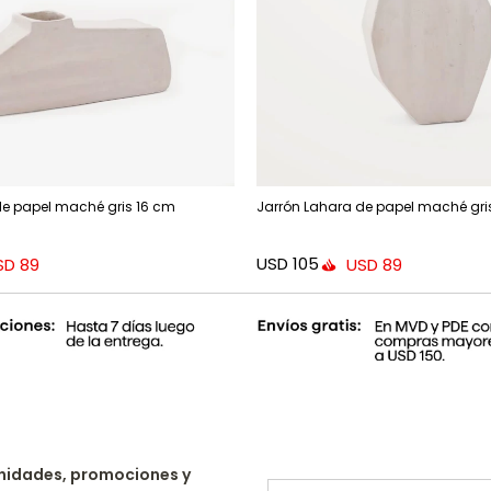
de papel maché gris 16 cm
Jarrón Lahara de papel maché gri
USD
105
SD
89
USD
89
nidades, promociones y