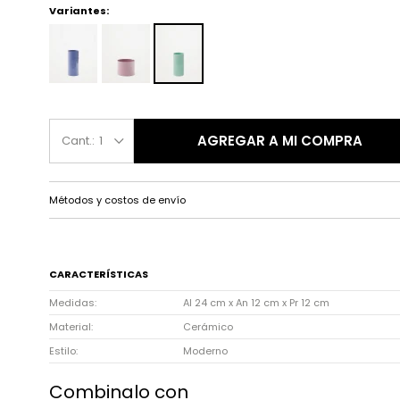
Variantes:
AGREGAR A MI COMPRA
1
Métodos y costos de envío
CARACTERÍSTICAS
Medidas
Al 24 cm x An 12 cm x Pr 12 cm
Material
Cerámico
Estilo
Moderno
Combinalo con