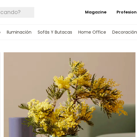
Magazine
Profesion
o
Iluminación
Sofás Y Butacas
Home Office
Decoración
 TUS DATOS Y TE INFORMAREMOS CUANDO 
SPONIBLE.
rónico