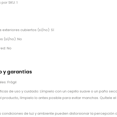
por SKU: 1
exteriores cubiertos (sí/no): Sí
s (sí/no): No
red: No
 y garantías
es: Frágil
ficas de uso y cuidado: Límpielo con un cepillo suave o un paño sec
el producto, límpielo lo antes posible para evitar manchas. Quítele el
as condiciones de luz y ambiente pueden distorsionar la percepción d