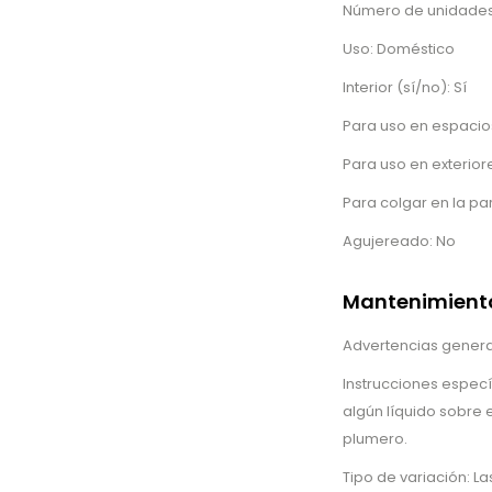
Número de unidades 
Uso: Doméstico
Interior (sí/no): Sí
Para uso en espacios 
Para uso en exteriore
Para colgar en la pa
Agujereado: No
Mantenimiento
Advertencias general
Instrucciones especí
algún líquido sobre 
plumero.
Tipo de variación: L