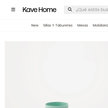

New
Sillas Y Taburetes
Mesas
Mobiliari
INGRESA
STOCK DI
Nombre
Correo elect
Teléfono