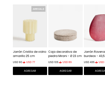
Jarrón Cristila de vidrio
Caja decorativa de
Jarrón Rovena 
amarillo 25 cm
piedra Mirani - Ø 23 cm
burdeos - 43,
USD
77
USD
89
USD
USD
90
USD
105
USD
435