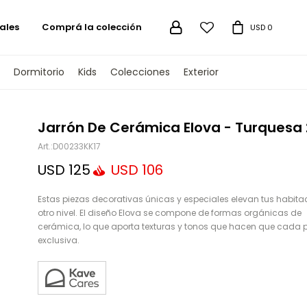
ales
Comprá la colección

USD
0
Dormitorio
Kids
Colecciones
Exterior
TENGAMOS
Jarrón De Cerámica Elova - Turques
D00233KK17
USD
125
USD
106
Estas piezas decorativas únicas y especiales elevan tus habita
otro nivel. El diseño Elova se compone de formas orgánicas de
cerámica, lo que aporta texturas y tonos que hacen que cada 
exclusiva.