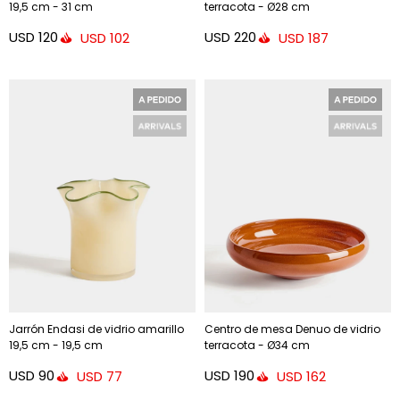
19,5 cm - 31 cm
terracota - Ø28 cm
USD
120
USD
220
USD
102
USD
187
Jarrón Endasi de vidrio amarillo
Centro de mesa Denuo de vidrio
19,5 cm - 19,5 cm
terracota - Ø34 cm
USD
90
USD
190
USD
77
USD
162