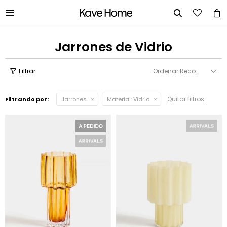


Jarrones de Vidrio
Recomendados
Quitar filtros
Filtrando por:
Jarrones
Material:
Vidrio