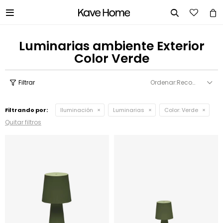


Luminarias ambiente Exterior
Color Verde
Recomendados
Filtrando por:
Iluminación
Luminarias
Color:
Verde
Quitar filtros