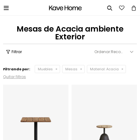


Mesas de Acacia ambiente
Exterior
Recomendados
Filtrando por:
Muebles
Mesas
Material:
Acacia
Quitar filtros