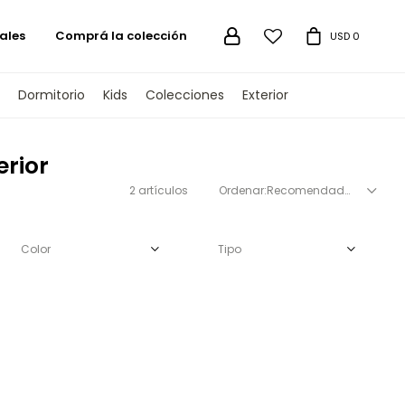
ales
Comprá la colección

USD
0
Dormitorio
Kids
Colecciones
Exterior
rior
2 artículos
Recomendados
Color
Tipo