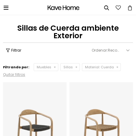


Sillas de Cuerda ambiente
Exterior
Recomendados
Filtrando por:
Muebles
Sillas
Material:
Cuerda
Quitar filtros