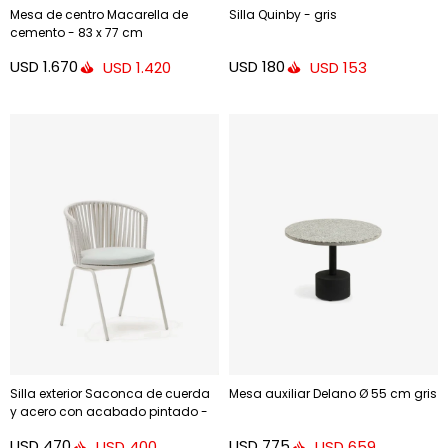
Mesa de centro Macarella de
Silla Quinby - gris
cemento - 83 x 77 cm
USD
1.670
USD
180
USD
1.420
USD
153
Silla exterior Saconca de cuerda
Mesa auxiliar Delano Ø 55 cm gris
y acero con acabado pintado -
gris
USD
470
USD
775
USD
400
USD
659