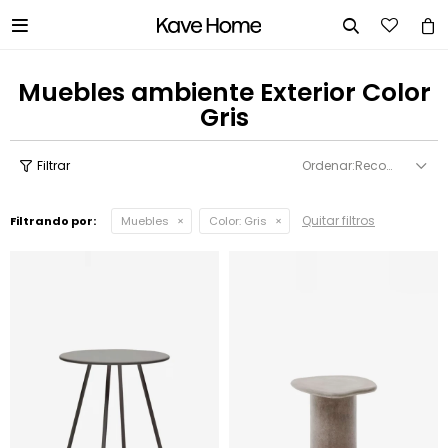


Muebles ambiente Exterior Color
Gris
Recomendados
Quitar filtros
Filtrando por:
Muebles
Color:
Gris