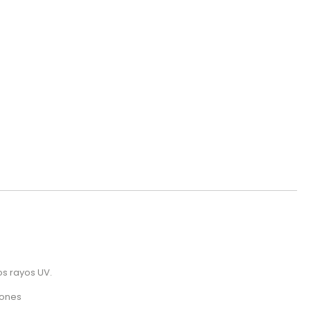
os rayos UV.
iones