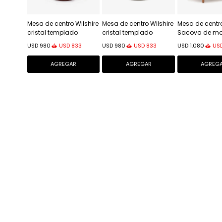
Mesa de centro Wilshire
Mesa de centro Wilshire
Mesa de centro
cristal templado
cristal templado
Sacova de m
glaseado y acero
glaseado y acero
maciza de euc
USD
833
USD
833
US
USD
980
USD
980
USD
1.080
acabado pintado -
acabado pintado -
140 x 89 cm F
terracota mate Ø80cm
gris mate Ø80cm