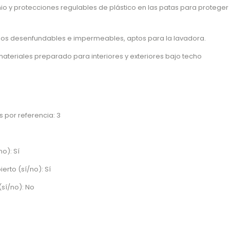
o y protecciones regulables de plástico en las patas para proteger e
idos desenfundables e impermeables, aptos para la lavadora.
materiales preparado para interiores y exteriores bajo techo
s por referencia: 3
no): Sí
erto (sí/no): Sí
(sí/no): No