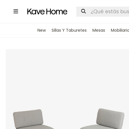

New
Sillas Y Taburetes
Mesas
Mobiliari
INGRESA
STOCK DI
Nombre
Correo elect
Teléfono