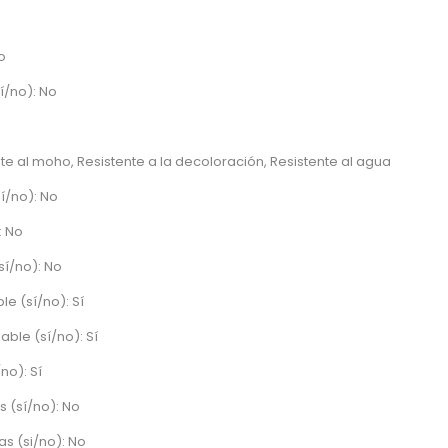
o
í/no): No
nte al moho, Resistente a la decoloración, Resistente al agua
í/no): No
: No
sí/no): No
e (sí/no): Sí
ble (sí/no): Sí
no): Sí
 (sí/no): No
s (si/no): No