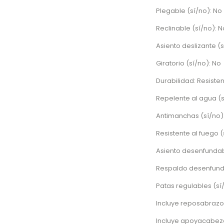
Plegable (sí/no): No
Reclinable (sí/no): N
Asiento deslizante (s
Giratorio (sí/no): No
Durabilidad: Resiste
Repelente al agua (s
Antimanchas (sí/no)
Resistente al fuego (
Asiento desenfundabl
Respaldo desenfunda
Patas regulables (sí/
Incluye reposabrazos
Incluye apoyacabeza