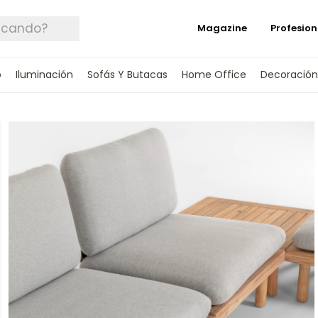
Magazine
Profesion
o
Iluminación
Sofás Y Butacas
Home Office
Decoración
 TUS DATOS Y TE INFORMAREMOS CUANDO 
SPONIBLE.
rónico