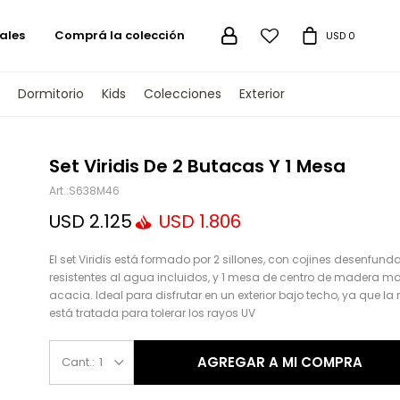
ales
Comprá la colección

USD
0
Dormitorio
Kids
Colecciones
Exterior
TENGAMOS
Set Viridis De 2 Butacas Y 1 Mesa
S638M46
USD
2.125
USD
1.806
El set Viridis está formado por 2 sillones, con cojines desenfund
resistentes al agua incluidos, y 1 mesa de centro de madera m
acacia. Ideal para disfrutar en un exterior bajo techo, ya que l
está tratada para tolerar los rayos UV
AGREGAR A MI COMPRA
1