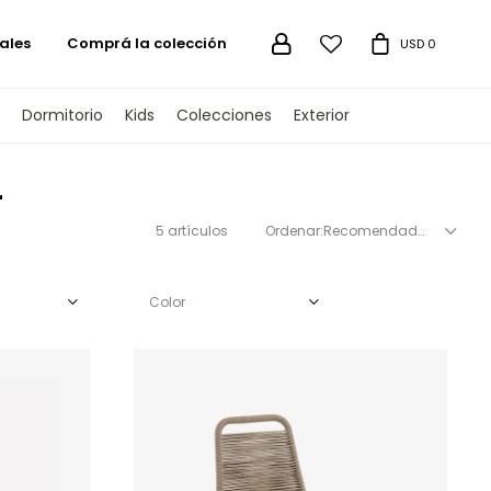
ales
Comprá la colección

USD
0
Dormitorio
Kids
Colecciones
Exterior
r
5 artículos
Recomendados
Color