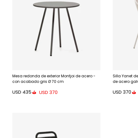
Mesa redonda de exterior Montjoi de acero -
Silla Yanet d
con acabado gris Ø 70 cm
de acero ga
USD
435
USD
370
USD
370