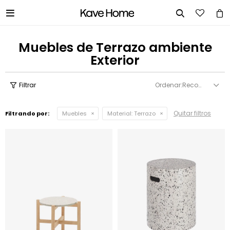


Muebles de Terrazo ambiente
Exterior
Recomendados
Quitar filtros
Filtrando por:
Muebles
Material:
Terrazo