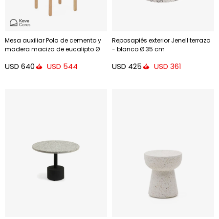
Mesa auxiliar Pola de cemento y
Reposapiés exterior Jenell terrazo
madera maciza de eucalipto Ø
- blanco Ø 35 cm
50 cm FSC 100%
USD
640
USD
425
USD
544
USD
361