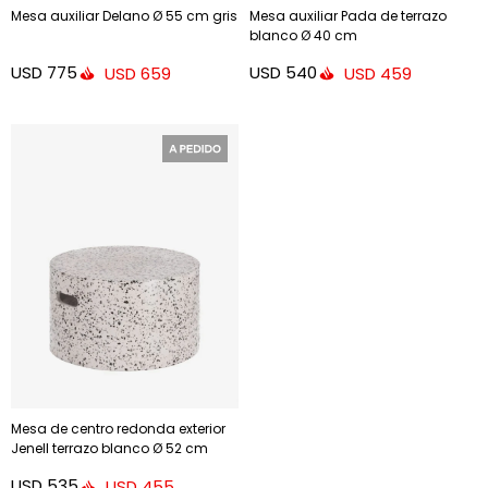
Mesa auxiliar Delano Ø 55 cm gris
Mesa auxiliar Pada de terrazo
blanco Ø 40 cm
USD
775
USD
540
USD
659
USD
459
Mesa de centro redonda exterior
Jenell terrazo blanco Ø 52 cm
USD
535
USD
455