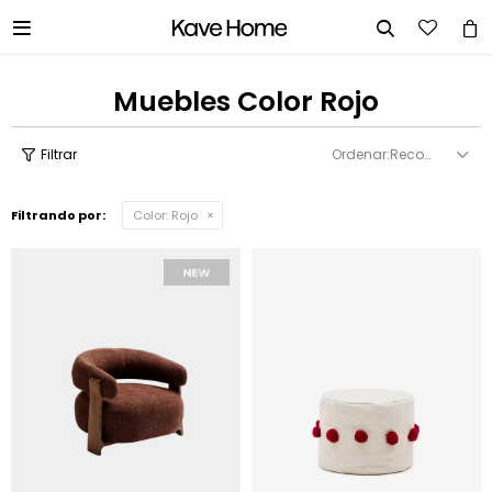


Muebles Color Rojo
Recomendados
Filtrando por:
Color:
Rojo