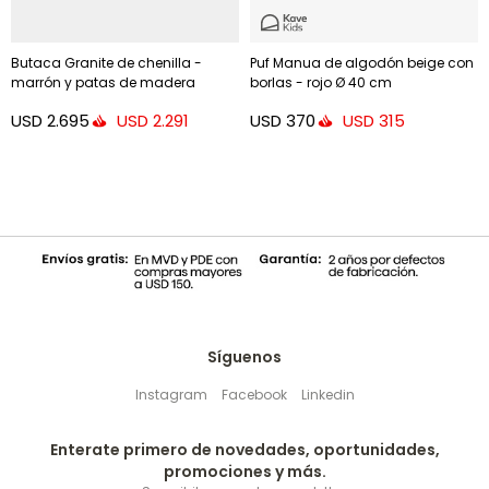
Butaca Granite de chenilla -
Puf Manua de algodón beige con
marrón y patas de madera
borlas - rojo Ø 40 cm
maciza de fresno acabado
USD
2.695
USD
370
USD
2.291
USD
315
nogal FSC 100%
Síguenos
Instagram
Facebook
Linkedin
Enterate primero de novedades, oportunidades,
promociones y más.