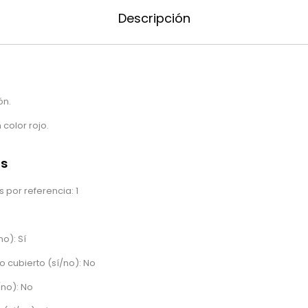
Descripción
ón.
color rojo.
as
 por referencia: 1
no): Sí
o cubierto (sí/no): No
/no): No