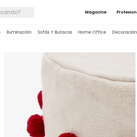
Magazine
Profesion
o
Iluminación
Sofás Y Butacas
Home Office
Decoración
 TUS DATOS Y TE INFORMAREMOS CUANDO 
SPONIBLE.
rónico