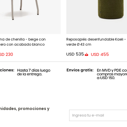
na de chenilla - beige con
Reposapiés desenfundable Kaeli - 
cero con acabado blanco
verde Ø 43 cm
USD
535
SD
230
USD
455
nidades, promociones y