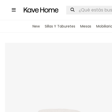

New
Sillas Y Taburetes
Mesas
Mobiliari
INGRESA
STOCK DI
Nombre
Correo elect
Teléfono