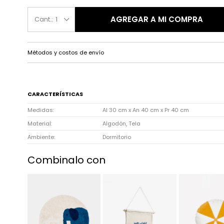
AGREGAR A MI COMPRA
1
Métodos y costos de envío
CARACTERÍSTICAS
Medidas
Al 30 cm x An 40 cm x Pr 40 cm
Material
Algodón, Tela
Ambiente
Dormitorio
Combinalo con