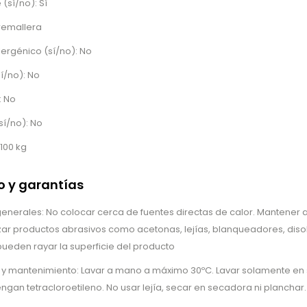
(sí/no): Sí
remallera
lergénico (sí/no): No
í/no): No
: No
sí/no): No
100 kg
 y garantías
erales: No colocar cerca de fuentes directas de calor. Mantener al
lizar productos abrasivos como acetonas, lejías, blanqueadores, disol
ueden rayar la superficie del producto
o y mantenimiento: Lavar a mano a máximo 30ºC. Lavar solamente en
gan tetracloroetileno. No usar lejía, secar en secadora ni planchar.