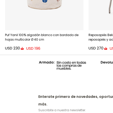
Puf Yanil 100% algodón blanco con bordado de
Reposapiés Beli
hojas multicolor Ø 40 cm
reposapiés y a
USD
230
USD
270
USD
196
U
Enterate primero de novedades, oportu
más.
Suscribite a nuestra newsletter.