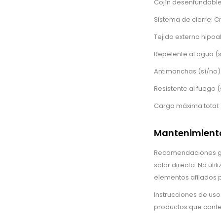
Cojín desenfundable 
Sistema de cierre: C
Tejido externo hipoa
Repelente al agua (s
Antimanchas (sí/no)
Resistente al fuego (
Carga máxima total: 
Mantenimiento
Recomendaciones gen
solar directa. No uti
elementos afilados p
Instrucciones de us
productos que conten