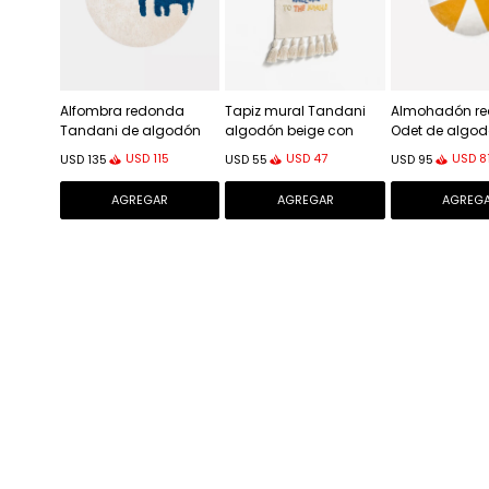
Alfombra redonda
Tapiz mural Tandani
Almohadón r
Tandani de algodón
algodón beige con
Odet de algod
beige - con elefante
letras multicolor y
blanco y most
USD
115
USD
47
USD
8
USD
135
USD
55
USD
95
azul Ø 100 cm
flecos 40 x 50 cm
cm