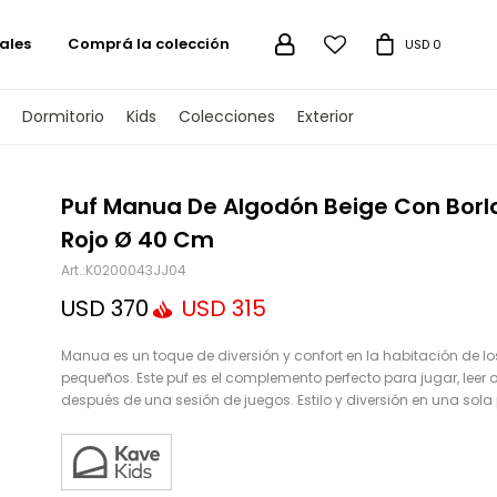
ales
Comprá la colección

USD
0
Dormitorio
Kids
Colecciones
Exterior
TENGAMOS
Puf Manua De Algodón Beige Con Borl
Rojo Ø 40 Cm
K0200043JJ04
USD
370
USD
315
Manua es un toque de diversión y confort en la habitación de l
pequeños. Este puf es el complemento perfecto para jugar, leer o
después de una sesión de juegos. Estilo y diversión en una sola 