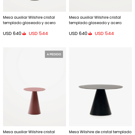
Mesa auxiliar Wilshire cristal
Mesa auxiliar Wilshire cristal
templado glaseado y acero
templado glaseado y acero
acabado - pintado verde mate
acabado - pintado gris mate
USD
640
USD
640
USD
544
USD
544
Ø50cm
Ø50cm
Mesa auxiliar Wilshire cristal
Mesa Wilshire de cristal templado