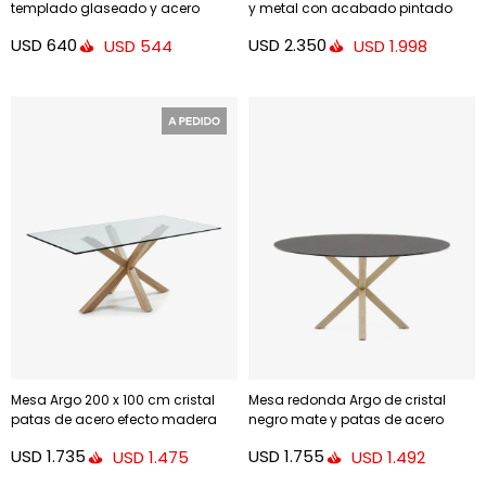
templado glaseado y acero
y metal con acabado pintado
acabado - pintado terracota
negro Ø 120 cm
USD
640
USD
2.350
USD
544
USD
1.998
mate Ø50cm
Mesa Argo 200 x 100 cm cristal
Mesa redonda Argo de cristal
patas de acero efecto madera
negro mate y patas de acero
efecto madera Ø 150 cm
USD
1.735
USD
1.755
USD
1.475
USD
1.492