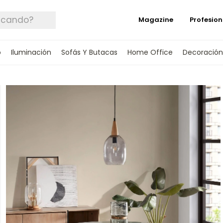
Magazine
Profesion
o
Iluminación
Sofás Y Butacas
Home Office
Decoración
 TUS DATOS Y TE INFORMAREMOS CUANDO 
SPONIBLE.
rónico