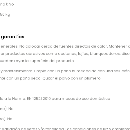
/no): No
 50 kg
 garantías
erales: No colocar cerca de fuentes directas de calor. Mantener al
lizar productos abrasivos como acetonas, lejías, blanqueadores, disol
ueden rayar la superficie del producto
o y mantenimiento: Limpie con un paño humedecido con una solución
e con un paño seco. Quitar el polvo con un plumero.
o a la Norma: EN 12521:2010 para mesas de uso doméstico
/no): No
no): No
: Variación de vetas y/o tonalidad, Las condiciones de luz y ambien