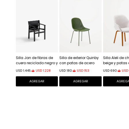
Silla Jan de fibras de
Silla de exterior Quinby
Silla Aleli de c
cuero reciclado negro y
con patas de acero
beige y patas
madera maciza de
verde
madera maci
USD
1.228
USD
153
USD
USD
1.445
USD
180
USD
690
fresno con acabado
fresno con a
negro FSC 100%
nogal