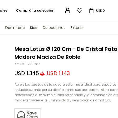
ales
Comprá la colección

USD
0
Dormitorio
Kids
Colecciones
Exterior
TENGAMOS
Mesa Lotus Ø 120 Cm - De Cristal Pata
Madera Maciza De Roble
CC0738C07
USD
1.345
USD
1.143
Ábrele las puertas de tu casa a esta mesa ideal para espacios
reducidos, tanto por su diseño como sus acabados. Al ser red
aprovechas al máximo cualquier espacio y la combinación cris
madera favorece la luminosidad y sensación de amplitud.