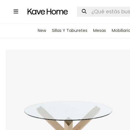

New
Sillas Y Taburetes
Mesas
Mobiliari
INGRESA
STOCK DI
Nombre
Correo elect
Teléfono