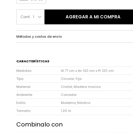
AGREGAR A MI COMPRA
1
Métodos y costos de envío
CARACTERÍSTICAS
Medidas
Al 77 cm x An 120 cm x Pr 120 cm
Tipo
Circular, Fija
Material
Cristal, Madera maciza
Ambiente
Comedor
Estilo
Moderno, Nórdico
Tamaño
1.20 m
Combinalo con