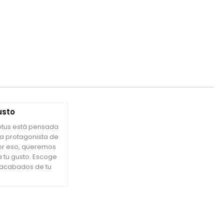
usto
Lotus está pensada
la protagonista de
or eso, queremos
 tu gusto. Escoge
 acabados de tu