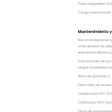
Patas regulables (sí
Carga máxima total:
Mantenimiento y
Recomendaciones gen
solar directa. No uti
elementos afilados p
Instrucciones de us
seque inmediatament
Años de garantía: 2
Fabricado de acuerd
Certificación FSC (sí
Certificado PEFC (si/
Tipos de variaciones