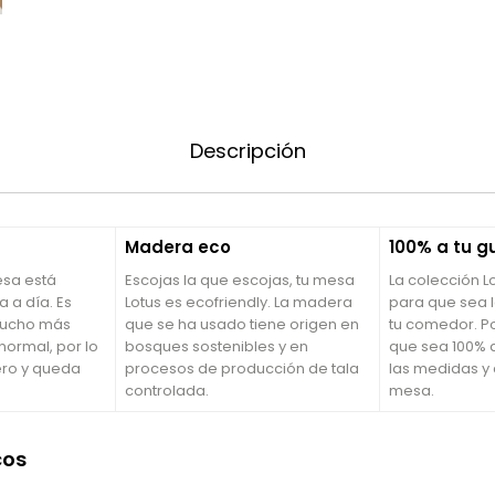
Descripción
Madera eco
100% a tu g
mesa está
Escojas la que escojas, tu mesa
La colección 
 a día. Es
Lotus es ecofriendly. La madera
para que sea 
 mucho más
que se ha usado tiene origen en
tu comedor. P
 normal, por lo
bosques sostenibles y en
que sea 100% a
ro y queda
procesos de producción de tala
las medidas y
controlada.
mesa.
cos