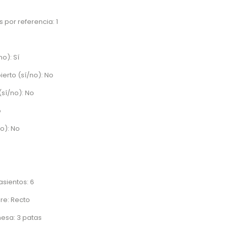
 por referencia: 1
no): Sí
ierto (sí/no): No
(sí/no): No
o
no): No
sientos: 6
bre: Recto
mesa: 3 patas