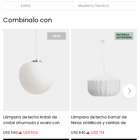
Estilo
Moderno, Nórdico
Combinalo con
Lámpara de techo Ardali de
Lámpara de techo Somar de
cristal ahumado y acero con
fibras sintéticas y varillas de
acabado cepillado - Ø40 cm.
acero Ø51 cm
USD
502
USD
714
USD
590
USD
840