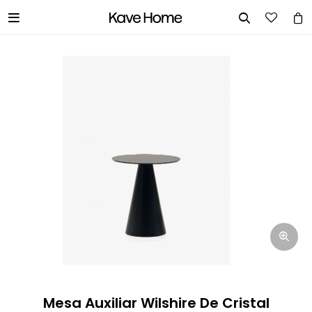


INGRESA TUS DATOS Y TE
INFORMAREMOS CUANDO TENGAMOS
STOCK DISPONIBLE.
Nombre
Correo electrónico
Teléfono
Mesa Auxiliar Wilshire De Cristal