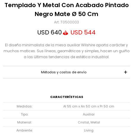
Mensaje
Templado Y Metal Con Acabado Pintado
Negro Mate Ø 50 Cm
T0500003
USD
640
USD
544
El diseño minimalista de la mesa auxiliar Wilshire aporta carácter y
muchos matices. Sus líneas, geométricas y simples, hacen un guiño
a las últimas tendencias de estética industrial.
ENVIAR
Métodos y costos de envío
CARACTERÍSTICAS
Medidas
Al 55 cm x An 50 cm x Pr 50 cm
Tipo
Auxiliar
Material
Cristal, Metal
Ambiente
Living