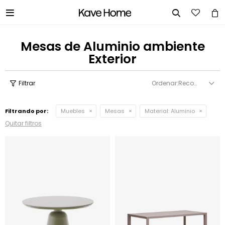


Mesas de Aluminio ambiente
Exterior
Recomendados
Filtrando por:
Muebles
Mesas
Material:
Aluminio
Quitar filtros