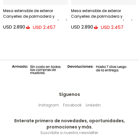
Mesa extensible de exterior
Mesa extensible de exterior
Canyelles de polimadera y
Canyelles de polimadera y
aluminio - blanco mate 140 (200)
aluminio - negro mate 140 (200) x
USD
2.890
USD
2.890
USD
2.457
USD
2.457
x 90 cm
90 cm
Síguenos
Instagram
Facebook
Linkedin
Enterate primero de novedades, oportunidades,
promociones y más.
Suscribite a nuestra newsletter.