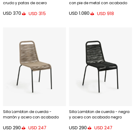
crudo y patas de acero
con pie de metal con acabado
galvanizado
pintado negro
USD
370
USD
1.080
USD
315
USD
918
Silla Lambton de cuerda -
Silla Lambton de cuerda - negra
marrón y acero con acabado
y acero con acabado negro
negro
USD
290
USD
290
USD
247
USD
247