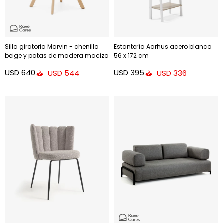
Silla giratoria Marvin - chenilla
Estantería Aarhus acero blanco
beige y patas de madera maciza
56 x 172 cm
de haya acabado natural
USD
640
USD
395
USD
544
USD
336