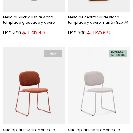
Mesa auxiliar Wilshire vidrio
Mesa de centro Olir de vidrio
templado glaseado y acero
templado y acero marrón 82 x 74
acabado pintado gris mate
cm
USD
490
USD
790
USD
417
USD
672
Ø35cm
Silla apilable Meli de chenilla
Silla apilable Meli de chenilla