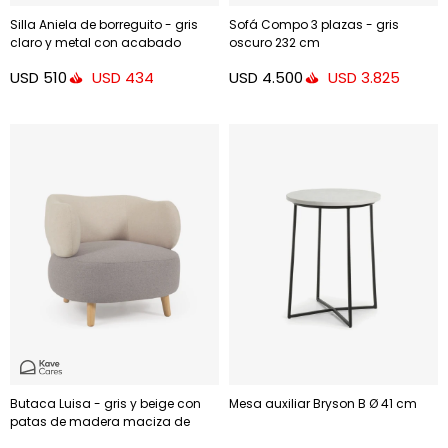
Silla Aniela de borreguito - gris
Sofá Compo 3 plazas - gris
claro y metal con acabado
oscuro 232 cm
negro
USD
510
USD
4.500
USD
434
USD
3.825
Butaca Luisa - gris y beige con
Mesa auxiliar Bryson B Ø 41 cm
patas de madera maciza de
caucho