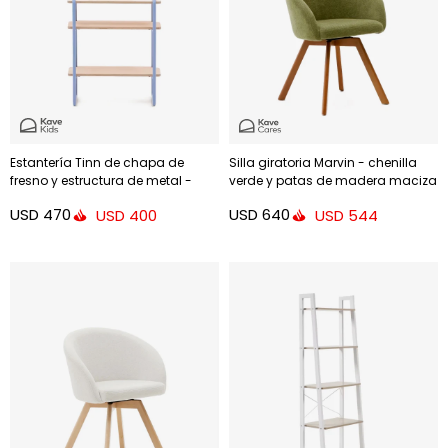
Estantería Tinn de chapa de
Silla giratoria Marvin - chenilla
fresno y estructura de metal -
verde y patas de madera maciza
azul 70 x 60 cm
de haya acabado nogal
USD
470
USD
640
USD
400
USD
544