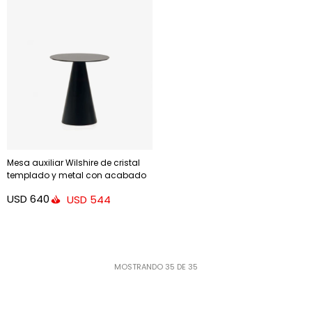
Mesa auxiliar Wilshire de cristal
templado y metal con acabado
pintado negro mate Ø 50 cm
USD
640
USD
544
MOSTRANDO
35
DE
35