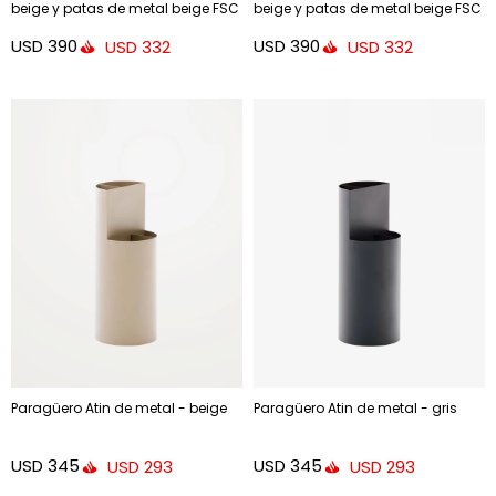
beige y patas de metal beige FSC
beige y patas de metal beige FSC
Mix Credit - terracota y patas de
Mix Credit - chenilla beige y patas
USD
390
USD
390
USD
332
USD
332
metal terracota
de metal beige
Paragüero Atin de metal - beige
Paragüero Atin de metal - gris
USD
345
USD
345
USD
293
USD
293