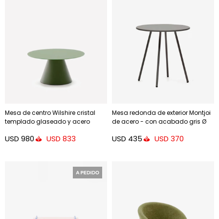
Mesa de centro Wilshire cristal
Mesa redonda de exterior Montjoi
templado glaseado y acero
de acero - con acabado gris Ø
acabado pintado - verde mate
70 cm
USD
980
USD
435
USD
833
USD
370
Ø80cm