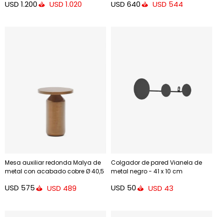
USD
1.200
USD
640
USD
1.020
USD
544
Mesa auxiliar redonda Malya de
Colgador de pared Vianela de
metal con acabado cobre Ø 40,5
metal negro - 41 x 10 cm
cm
USD
575
USD
50
USD
489
USD
43