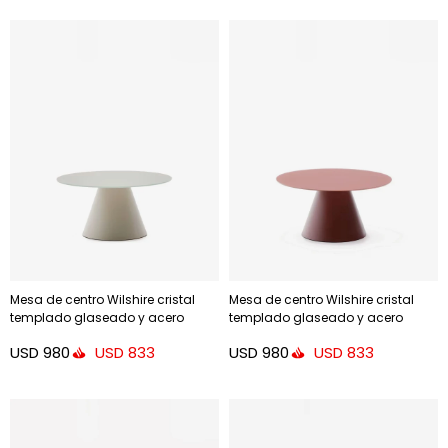
Mesa de centro Wilshire cristal
Mesa de centro Wilshire cristal
templado glaseado y acero
templado glaseado y acero
acabado pintado - gris mate
acabado pintado - terracota
USD
980
USD
980
USD
833
USD
833
Ø80cm
mate Ø80cm