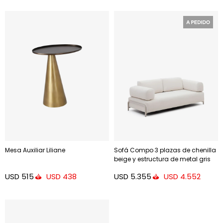
Mesa Auxiliar Liliane
Sofá Compo 3 plazas de chenilla
beige y estructura de metal gris
232 cm
USD
515
USD
5.355
USD
438
USD
4.552