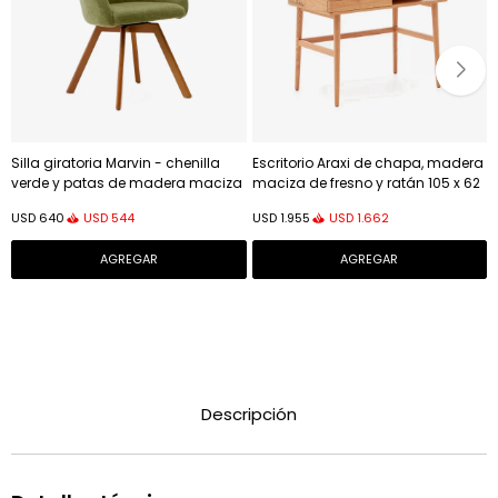
Silla giratoria Marvin - chenilla
Escritorio Araxi de chapa, madera
verde y patas de madera maciza
maciza de fresno y ratán 105 x 62
de haya acabado nogal
cm
USD
544
USD
1.662
USD
640
USD
1.955
Descripción