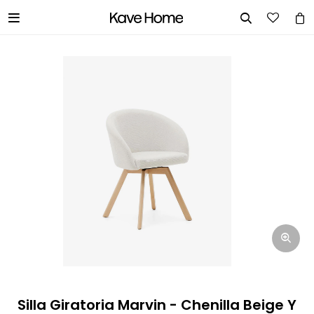


INGRESA TUS DATOS Y TE
INFORMAREMOS CUANDO TENGAMOS
STOCK DISPONIBLE.
Nombre
Correo electrónico
Teléfono
Silla Giratoria Marvin - Chenilla Beige Y