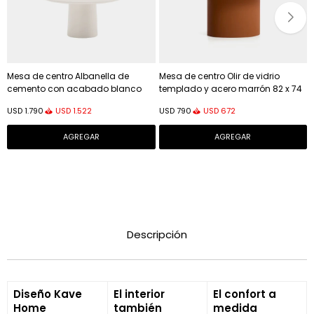
Mesa de centro Albanella de
Mesa de centro Olir de vidrio
cemento con acabado blanco
templado y acero marrón 82 x 74
brillante Ø65 cm - Ø85 cm
cm
USD
1.522
USD
672
USD
1.790
USD
790
Descripción
Diseño Kave
El interior
El confort a
Home
también
medida