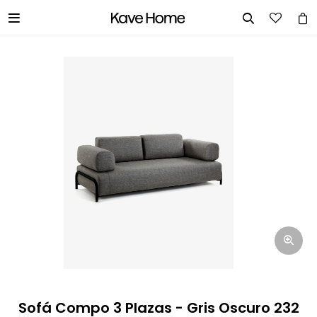


INGRESA TUS DATOS Y TE
INFORMAREMOS CUANDO TENGAMOS
STOCK DISPONIBLE.
Nombre
Correo electrónico
Teléfono
Sofá Compo 3 Plazas - Gris Oscuro 232